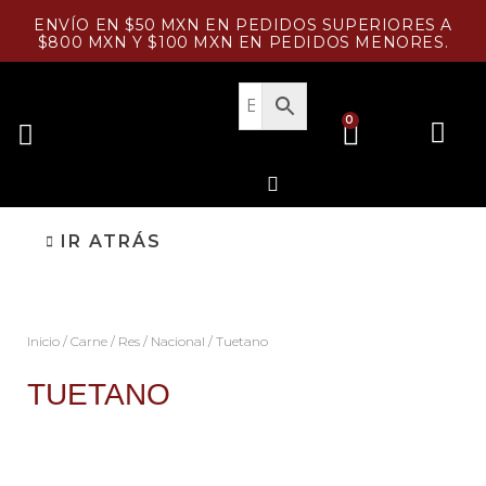
Ir
ENVÍO EN $50 MXN EN PEDIDOS SUPERIORES A
al
$800 MXN Y $100 MXN EN PEDIDOS MENORES.
contenido
CART
0
Menu
PESCADOS Y MARISCOS
Search
IR ATRÁS
Inicio
/
Carne
/
Res
/
Nacional
/ Tuetano
TUETANO