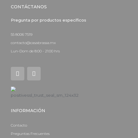
CONTÁCTANOS
Pregunta por productos específicos
55 8006 7519
contacto@casabrassa.mx
Lun-Dom de 8:00 - 21:00 hrs
I
F
n
a
s
c
t
e
a
b
g
o
r
o
a
k
INFORMACIÓN
m
-
f
Contacto
Preguntas Frecuentes