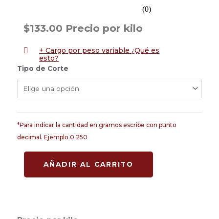
Rated
(0)
0.0
Precio por kilo
$
133.00
out
of
+ Cargo por peso variable ¿Qué es
5
esto?
Tuetano
Tipo de Corte
cantidad
AÑADIR AL CARRITO