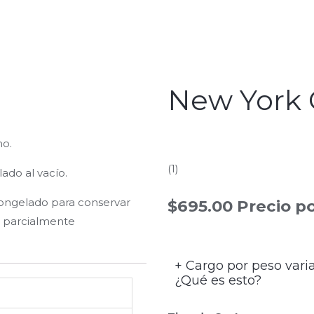
New York 
no.
Rated
(1)
5.0
ado al vacío.
out
congelado para conservar
$
695.00
Precio po
of
o parcialmente
5
+ Cargo por peso vari
¿Qué es esto?