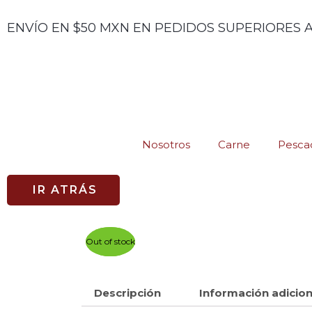
Ir
ENVÍO EN $50 MXN EN PEDIDOS SUPERIORES A
al
contenido
Nosotros
Carne
Pescad
IR ATRÁS
Out of stock
Out of stock
Descripción
Información adicion