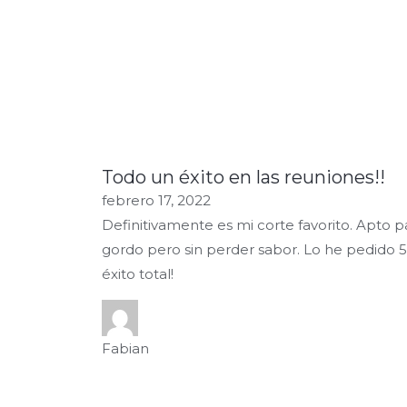
Todo un éxito en las reuniones!!
Rated
febrero 17, 2022
5.0
Definitivamente es mi corte favorito. Apto pa
out
gordo pero sin perder sabor. Lo he pedido 5
of
éxito total!
5
Fabian