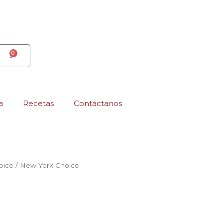
0
CART
a
Recetas
Contáctanos
oice
/ New York Choice