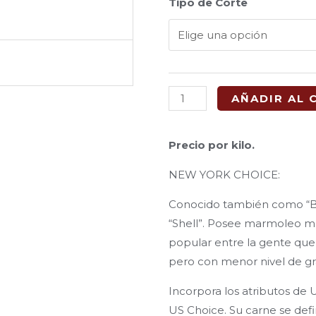
New
Tipo de Corte
York
Choice
cantidad
AÑADIR AL 
Precio por kilo.
NEW YORK CHOICE:
Conocido también como “Bife
“Shell”. Posee marmoleo me
popular entre la gente que
pero con menor nivel de gr
Incorpora los atributos de U
US Choice. Su carne se de