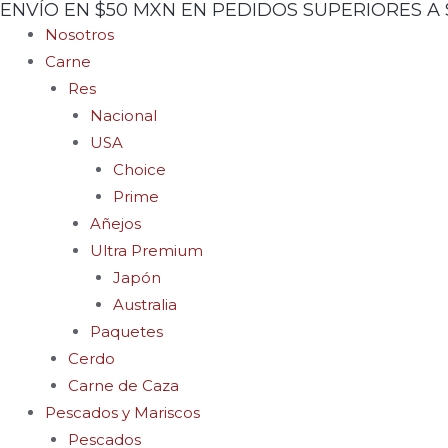
ENVÍO EN $50 MXN EN PEDIDOS SUPERIORES A 
Ir
Nosotros
al
Carne
contenido
Res
Nacional
USA
Choice
Prime
Añejos
Ultra Premium
Japón
Australia
Paquetes
Cerdo
Carne de Caza
Pescados y Mariscos
Pescados