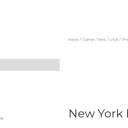
Inicio
/
Carne
/
Res
/
USA
/
Pr
New York 
es