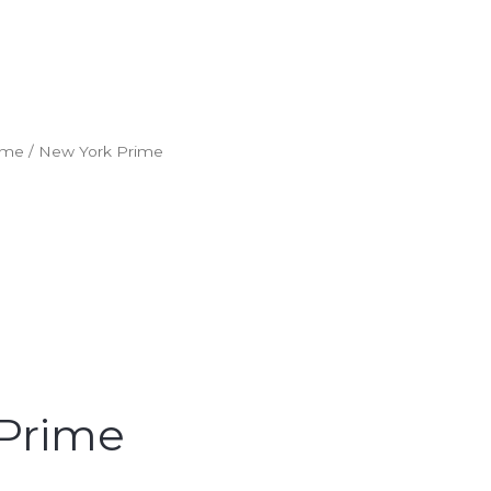
ime
/ New York Prime
Prime