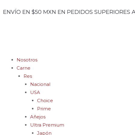
Ir
ENVÍO EN $50 MXN EN PEDIDOS SUPERIORES A
al
contenido
Menu
Nosotros
Carne
Res
Nacional
USA
Choice
Prime
Añejos
Ultra Premium
Japón