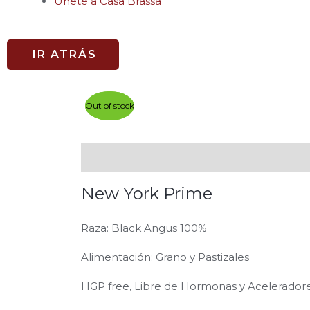
Únete a Casa Brassa
IR ATRÁS
Out of stock
Out of stock
Descripción
Información adicional
New York Prime
Raza: Black Angus 100%
Alimentación: Grano y Pastizales
HGP free, Libre de Hormonas y Acelerador