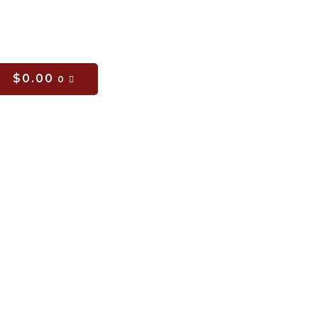
CART
$
0.00
0