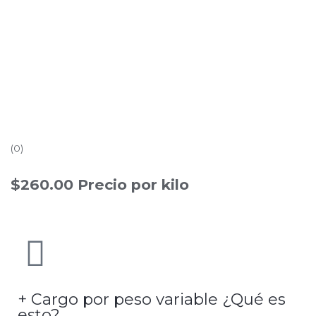
Rated
0.0
(0)
out
of
$
260.00
Precio por kilo
5
+ Cargo por peso variable ¿Qué es
esto?