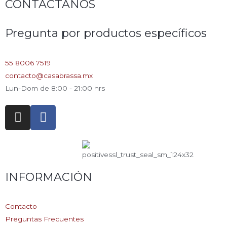
CONTÁCTANOS
Pregunta por productos específicos
55 8006 7519
contacto@casabrassa.mx
Lun-Dom de 8:00 - 21:00 hrs
I
F
n
a
s
c
t
e
a
b
g
o
INFORMACIÓN
r
o
a
k
Contacto
m
-
Preguntas Frecuentes
f