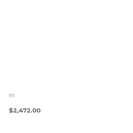
Rated
0.0
(0)
out
of
$
2,472.00
5