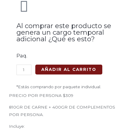
Al comprar este producto se
genera un cargo temporal
adicional ¿Qué es esto?
Paq.
Paquete
AÑADIR AL CARRITO
8
Personas
*Estás comprando por paquete individual.
($309
PRECIO POR PERSONA $309
x
Persona)
810GR DE CARNE + 400GR DE COMPLEMENTOS
cantidad
POR PERSONA.
Incluye: