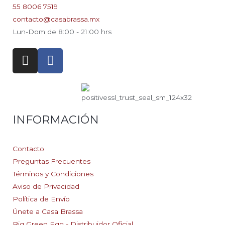
55 8006 7519
contacto@casabrassa.mx
Lun-Dom de 8:00 - 21:00 hrs
I
F
n
a
s
c
t
e
a
b
g
o
INFORMACIÓN
r
o
a
k
Contacto
m
-
Preguntas Frecuentes
f
Términos y Condiciones
Aviso de Privacidad
Política de Envío
Únete a Casa Brassa
Big Green Egg - Distribuidor Oficial