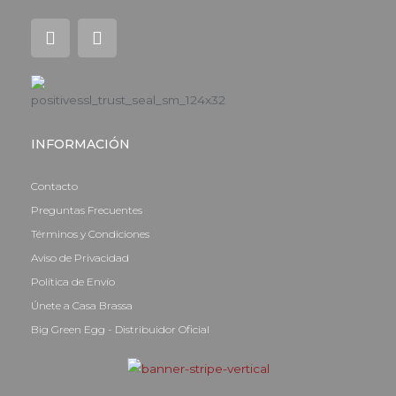
I
F
n
a
s
c
t
e
a
b
g
o
r
o
a
k
INFORMACIÓN
m
-
f
Contacto
Preguntas Frecuentes
Términos y Condiciones
Aviso de Privacidad
Política de Envío
Únete a Casa Brassa
Big Green Egg - Distribuidor Oficial