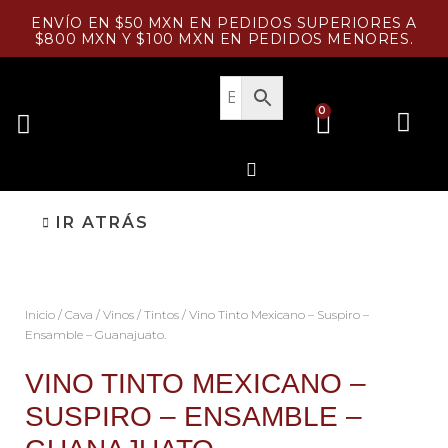
Ir
ENVÍO EN $50 MXN EN PEDIDOS SUPERIORES A
al
$800 MXN Y $100 MXN EN PEDIDOS MENORES.
contenido
CART
0
Menu
PESCADOS Y MARISCOS
Search
IR ATRÁS
Inicio
/
Cava
/
Vinos
/
Tintos
/ Vino Tinto Mexicano – Suspiro –
Ensamble – Guanajuato.
VINO TINTO MEXICANO –
SUSPIRO – ENSAMBLE –