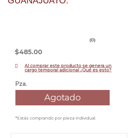
GUANAJUATO.
Rated
(0)
0.0
$
485.00
out
of
Al comprar este producto se genera un
5
cargo temporal adicional ¿Qué es esto?
Pza.
Agotado
*Estás comprando por pieza individual.