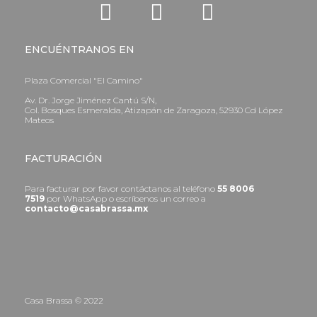
ENCUÉNTRANOS EN
Plaza Comercial "El Camino"
Av. Dr. Jorge Jiménez Cantú S/N,
Col. Bosques Esmeralda, Atizapán de Zaragoza, 52930 Cd López
Mateos
FACTURACIÓN
Para facturar por favor contáctanos al teléfono
55 8006
7519
por WhatsApp o escríbenos un correo a
contacto@casabrassa.mx
Casa Brassa © 2022