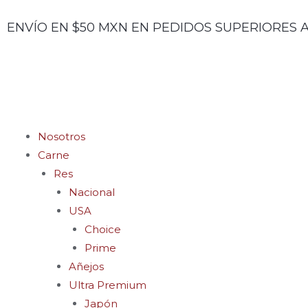
Ir
ENVÍO EN $50 MXN EN PEDIDOS SUPERIORES A
al
contenido
Menu
Nosotros
Carne
Res
Nacional
USA
Choice
Prime
Añejos
Ultra Premium
Japón