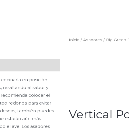
Inicio
/
Asadores
/
Big Green 
 cocinarla en posición
s, resaltando el sabor y
e recomienda colocar el
oteo redonda para evitar
Vertical P
lo deseas, también puedes
que estarán aún más
ndo el ave. Los asadores