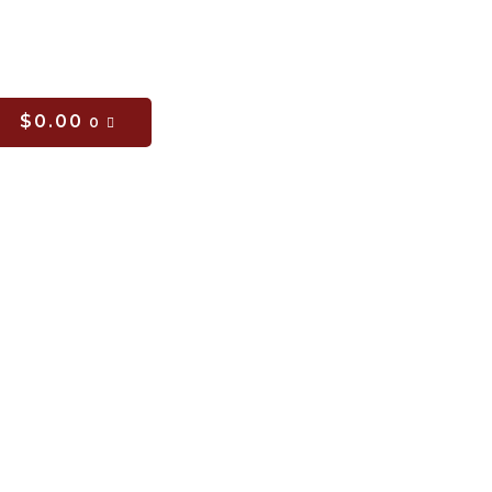
CART
$
0.00
0