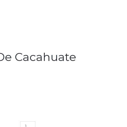
 De Cacahuate
Aslasalsa