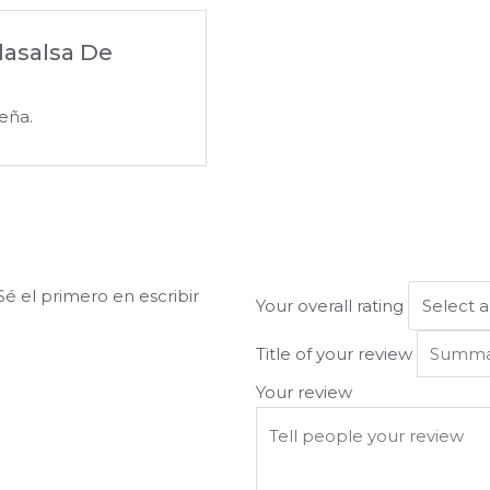
slasalsa De
eña.
é el primero en escribir
Your overall rating
Title of your review
Your review