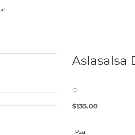
al
Aslasalsa
Rated
(0)
0.0
out
$
135.00
of
5
Pza.