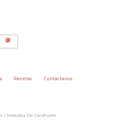
0
CART
a
Recetas
Contáctanos
as
/ Aslasalsa De Cacahuate