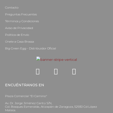
f
Contacto
Preguntas Frecuentes
Términos y Condiciones
Aviso de Privacidad
Política de Envío
Únete a Casa Brassa
Big Green Egg - Distribuidor Oficial
ENCUÉNTRANOS EN
Plaza Comercial "El Camino"
Av. Dr. Jorge Jiménez Cantú S/N,
Col. Bosques Esmeralda, Atizapán de Zaragoza, 52930 Cd López
Mateos