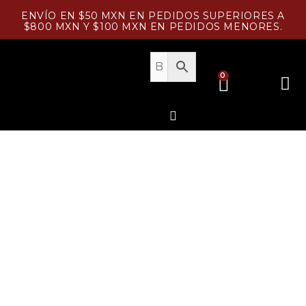
Ir
ENVÍO EN $50 MXN EN PEDIDOS SUPERIORES A
al
$800 MXN Y $100 MXN EN PEDIDOS MENORES.
contenido
CART
0
Menu
PESCADOS Y MARISCOS
Search
Receta
Tártara de Salmón
15 min