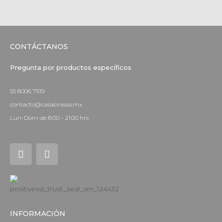
CONTÁCTANOS
Pregunta por productos específicos
55 8006 7519
contacto@casabrassa.mx
Lun-Dom de 8:00 - 21:00 hrs
I
F
n
a
s
c
t
e
a
b
g
o
r
o
a
k
INFORMACIÓN
m
-