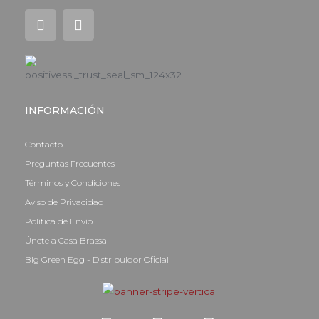
I
F
n
a
s
c
t
e
a
b
g
o
r
o
a
k
INFORMACIÓN
m
-
f
Contacto
Preguntas Frecuentes
Términos y Condiciones
Aviso de Privacidad
Política de Envío
Únete a Casa Brassa
Big Green Egg - Distribuidor Oficial