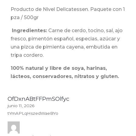
Producto de Nivel Delicatessen. Paquete con 1
pza / 500gr
Ingredientes:
Carne de cerdo, tocino, sal, ajo
fresco, pimentón español, especias, azúcar y
una pizca de pimienta cayena, embutida en
tripa cordero.
100% natural y libre de soya, harinas,
lácteos, conservadores, nitratos y gluten.
OfDxnABtFFPmSOlfyc
Rated
Rated
Rated
Rated
Rated
Rated
Rated
Rated
Rated
Rated
junio 11, 2026
5.0
5.0
5.0
5.0
5.0
5.0
5.0
5.0
5.0
5.0
tYmAPLqHszedWaeBYo
out
out
out
out
out
out
out
out
out
out
of
of
of
of
of
of
of
of
of
of
5
5
5
5
5
5
5
5
5
5