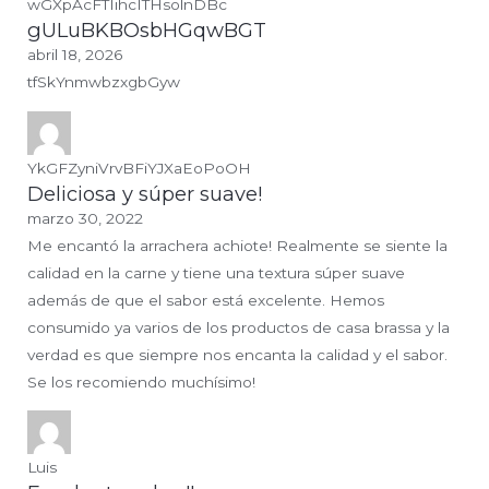
wGXpAcFTIihcITHsolnDBc
gULuBKBOsbHGqwBGT
abril 18, 2026
tfSkYnmwbzxgbGyw
YkGFZyniVrvBFiYJXaEoPoOH
Deliciosa y súper suave!
marzo 30, 2022
Me encantó la arrachera achiote! Realmente se siente la
calidad en la carne y tiene una textura súper suave
además de que el sabor está excelente. Hemos
consumido ya varios de los productos de casa brassa y la
verdad es que siempre nos encanta la calidad y el sabor.
Se los recomiendo muchísimo!
Luis