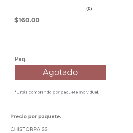
Rated
(0)
0.0
$
160.00
out
of
5
Paq.
Agotado
*Estás comprando por paquete individual.
Precio por paquete.
CHISTORRA SS: