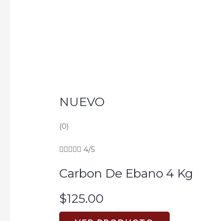
of
5
NUEVO
(0)





4/5
Carbon De Ebano 4 Kg
$
125.00