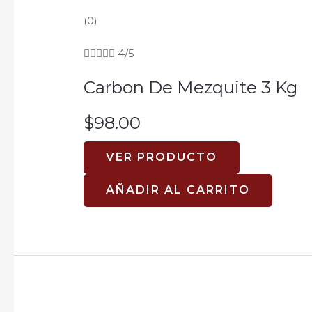
(0)





4/5
Carbon De Mezquite 3 Kg
$
98.00
VER PRODUCTO
AÑADIR AL CARRITO
Rated
0.0
out