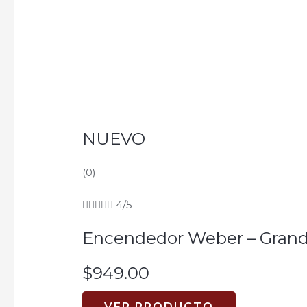
of
5
NUEVO
(0)





4/5
Encendedor Weber – Gran
$
949.00
VER PRODUCTO