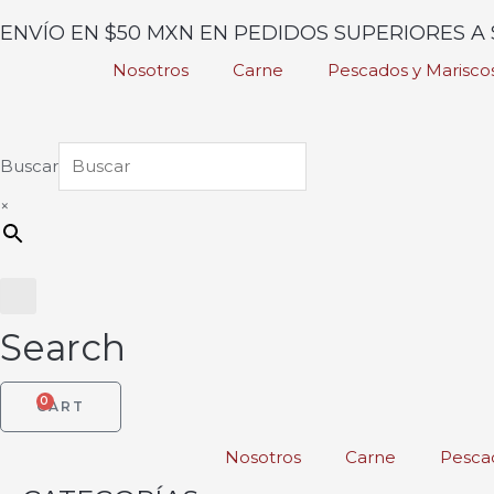
Ir
ENVÍO EN $50 MXN EN PEDIDOS SUPERIORES A 
al
Nosotros
Carne
Pescados y Marisco
contenido
Buscar
×
Search
0
CART
Nosotros
Carne
Pescad