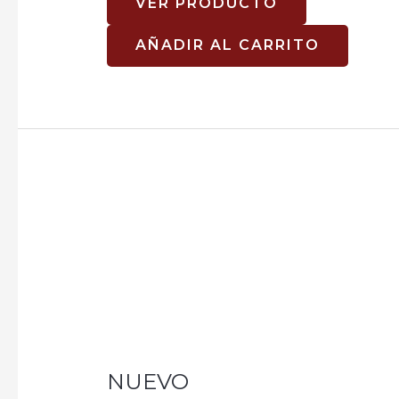
VER PRODUCTO
AÑADIR AL CARRITO
Rated
0.0
out
of
5
NUEVO