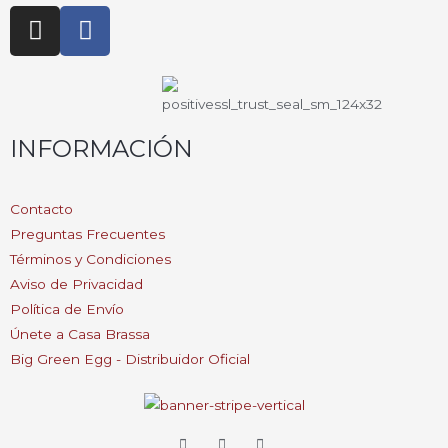
I
F
n
a
s
c
t
e
a
b
g
o
INFORMACIÓN
r
o
a
k
Contacto
m
-
Preguntas Frecuentes
f
Términos y Condiciones
Aviso de Privacidad
Política de Envío
Únete a Casa Brassa
Big Green Egg - Distribuidor Oficial